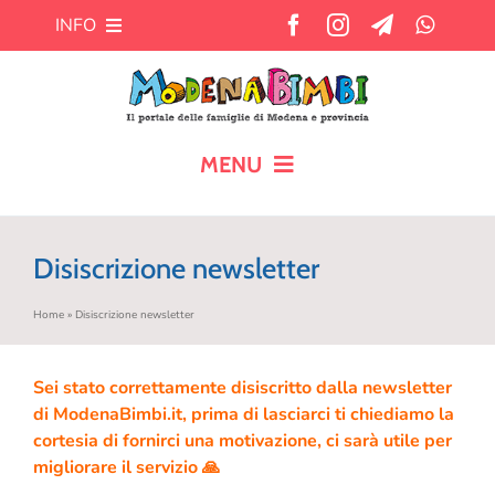
Salta
INFO
al
contenuto
Chi siamo
Cosa offre MB?
MENU
HOME
Pubblicità
Disiscrizione newsletter
CALENDARIO
Newsletter
Home
»
Disiscrizione newsletter
BLOG
Contatti
Sei stato correttamente disiscritto dalla newsletter
di ModenaBimbi.it, prima di lasciarci ti chiediamo la
AIUTO AI GENITORI
cortesia di fornirci una motivazione, ci sarà utile per
migliorare il servizio 🙏
TEMPO LIBERO