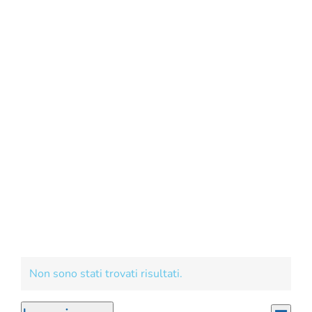
CORSI
SALUTE
PUBBLICITÀ
SEGNALA UN EVENTO
CERCA
PER:
Eventi
Non sono stati trovati risultati.
Notice