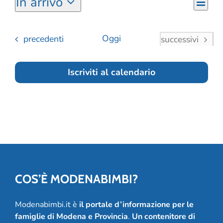
In arrivo
Eve
Viste
Sommar
Select
Vist
Navi
date.
Navi
Eventi
Oggi
precedenti
Eventi
successivi
Iscriviti al calendario
COS’È MODENABIMBI?
Modenabimbi.it è
il portale d’informazione per le
famiglie di Modena e Provincia
.
Un contenitore di