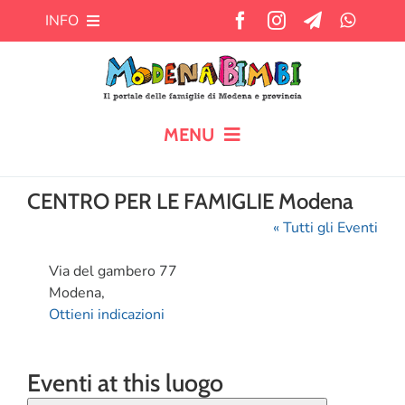
Salta
INFO
al
contenuto
Chi siamo
Cosa offre MB?
MENU
HOME
Pubblicità
CENTRO PER LE FAMIGLIE Modena
« Tutti gli Eventi
CALENDARIO
Newsletter
Indirizzo
Via del gambero 77
BLOG
Modena
,
Contatti
Ottieni indicazioni
AIUTO AI GENITORI
Eventi at this luogo
TEMPO LIBERO