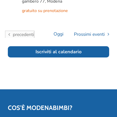
gambero 77, Modena
gratuito su prenotazione
Oggi
Eventi
Prossimi eventi
precedenti
Iscriviti al calendario
COS’È MODENABIMBI?