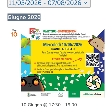
11/03/2026
 - 
07/08/2026
Seleziona
CORSI
la
Giugno 2026
data.
SALUTE
Mer
10
PUBBLICITÀ
SEGNALA UN EVENTO
CERCA
PER:
10 Giugno @ 17:30
-
19:00