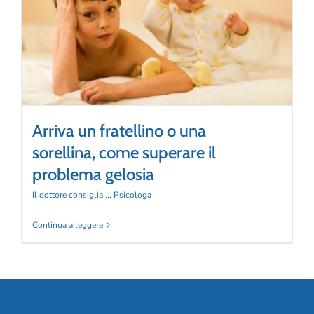
Arriva un fratellino o una sorellina, come
CORSI
superare il problema gelosia
Il dottore consiglia...
Psicologa
SALUTE
PUBBLICITÀ
Arriva un fratellino o una
SEGNALA UN EVENTO
sorellina, come superare il
problema gelosia
CERCA
PER:
Il dottore consiglia...
,
Psicologa
Continua a leggere