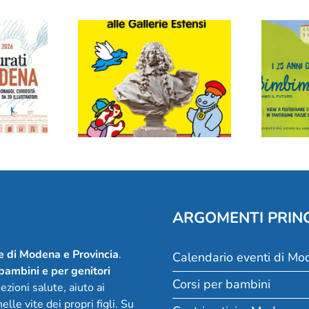
”: al
Pimpa alle Gallerie
urina
Estensi: il museo più
 un
bello di Modena
Co
ggiare
raccontato ai bambini
(e ai loro genitori)
ARGOMENTI PRINC
ie di Modena e Provincia
.
Calendario eventi di Mo
 bambini e per genitori
Corsi per bambini
zioni salute, aiuto ai
lle vite dei propri figli. Su