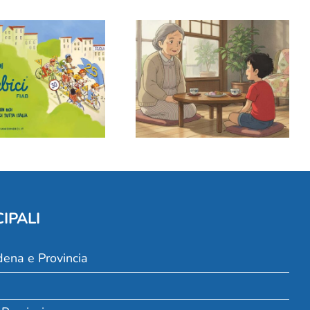
Parlare in dialetto ai
s’è Bimbimbici
bambini: può interferire
con italiano e inglese?
IPALI
dena e Provincia