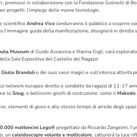
i, promossi in collaborazione con la Fondazione Golinelli di Bo
 per progetti, l’impiego delle nuove tecnologie.
e scientifico
Andrea Vico
condurranno il pubblico a scoprire c
ato l’immagine guida della manifestazione, disegnerà in diretta 
mata Museum
di Guido Accascina e Marina Gigli, sarà esplorato 
 della Sala Espositiva del Castello dei Ragazzi.
i
Giulia Brandoli
e dei suoi sassi magici e sull’intensa attività 
co network europeo diretto e condotto da ragazzi di 11-17 anni. A
ome lo
Snug
, e bellissimi giochi di costruzione, come il
Makedo
.
ive, elementi di gioco e allo stesso tempo di arredo degli spazi 
0.000 mattoncini Lego®
progettato da Riccardo Zangelmi, l’uni
zi, un
caleidoscopio volante e multicolore
, catturerà la luce rif