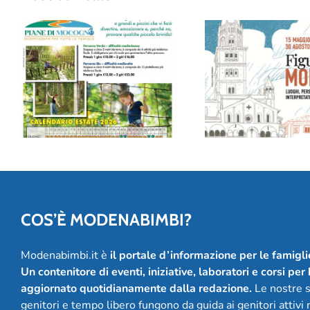
“Figurati Modena
Avventura tra gli alberi
Museo della Fig
al Family Park delle
una mostra (e
Piane di Mocogno
album!) per feste
20 anni
COS’È MODENABIMBI?
Modenabimbi.it è
il portale d’informazione per le famigl
Un contenitore di eventi, iniziative, laboratori e corsi per
aggiornato quotidianamente dalla redazione.
Le nostre se
genitori e tempo libero fungono da guida ai genitori attivi ne