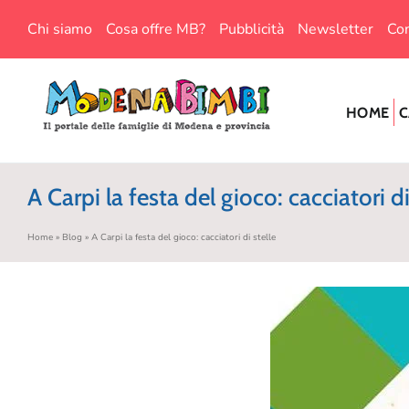
Salta
Chi siamo
Cosa offre MB?
Pubblicità
Newsletter
Con
al
contenuto
HOME
C
A Carpi la festa del gioco: cacciatori di
Home
»
Blog
»
A Carpi la festa del gioco: cacciatori di stelle