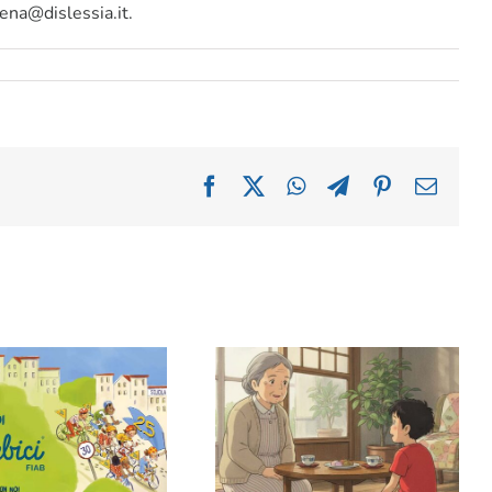
dena@dislessia.it.
Facebook
X
WhatsApp
Telegram
Pinterest
Email
Parlare in dialetto ai
s’è Bimbimbici
bambini: può interferire
con italiano e inglese?