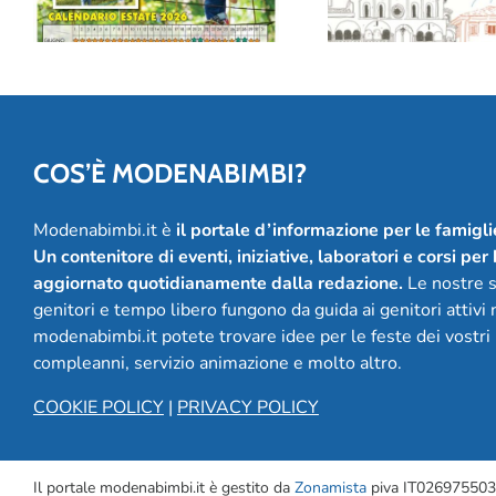
20 anni
COS’È MODENABIMBI?
Modenabimbi.it è
il portale d’informazione per le famigl
Un contenitore di eventi, iniziative, laboratori e corsi per
aggiornato quotidianamente dalla redazione.
Le nostre se
genitori e tempo libero fungono da guida ai genitori attivi ne
modenabimbi.it potete trovare idee per le feste dei vostri
compleanni, servizio animazione e molto altro.
COOKIE POLICY
|
PRIVACY POLICY
Il portale modenabimbi.it è gestito da
Zonamista
piva IT02697550