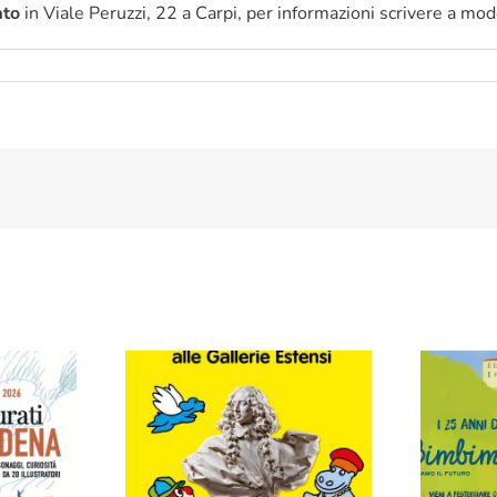
ato
in Viale Peruzzi, 22 a Carpi, per informazioni scrivere a mo
”: al
Pimpa alle Gallerie
urina
Estensi: il museo più
 un
bello di Modena
Co
ggiare
raccontato ai bambini