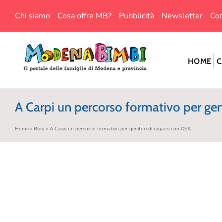
Salta
Chi siamo
Cosa offre MB?
Pubblicità
Newsletter
Con
al
contenuto
HOME
C
A Carpi un percorso formativo per gen
Home
»
Blog
»
A Carpi un percorso formativo per genitori di ragazzi con DSA