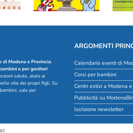
(e ai loro genitori)
ARGOMENTI PRINC
ie di Modena e Provincia
.
Calendario eventi di Mo
 bambini e per genitori
Corsi per bambini
zioni salute, aiuto ai
lle vite dei propri figli. Su
Centri estivi a Modena e
 bambini, sale per
Pubblicità su ModenaBim
Iscrizione newsletter
362