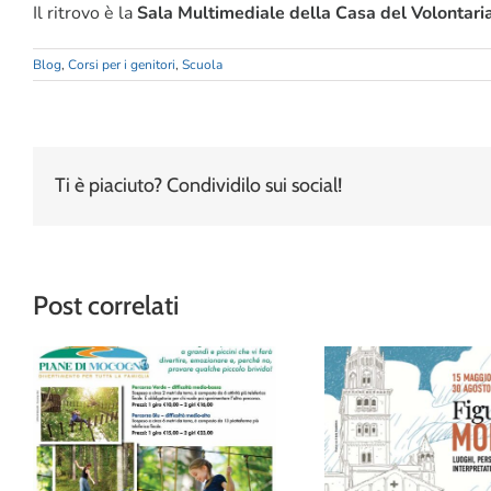
Il ritrovo è la
Sala Multimediale della Casa del Volontari
Blog
,
Corsi per i genitori
,
Scuola
Ti è piaciuto? Condividilo sui social!
Post correlati
“Figurati Modena
Avventura tra gli alberi
Museo della Fig
al Family Park delle
una mostra (e
Piane di Mocogno
album!) per feste