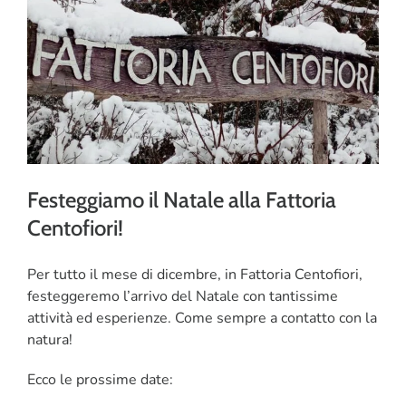
CORSI
SALUTE
PUBBLICITÀ
SEGNALA UN EVENTO
Festeggiamo il Natale alla Fattoria
Centofiori!
CERCA
PER:
Per tutto il mese di dicembre, in Fattoria Centofiori,
festeggeremo l’arrivo del Natale con tantissime
attività ed esperienze. Come sempre a contatto con la
natura!
Ecco le prossime date: