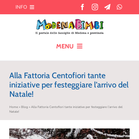
Salta
INFO
al
contenuto
Chi siamo
Cosa offre MB?
MENU
HOME
Pubblicità
Alla Fattoria Centofiori tante
CALENDARIO
iniziative per festeggiare l’arrivo del
Newsletter
Natale!
BLOG
Contatti
Home
»
Blog
»
Alla Fattoria Centofiori tante iniziative per festeggiare l’arrivo del
Natale!
AIUTO AI GENITORI
TEMPO LIBERO