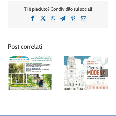
Ti è piaciuto? Condividilo sui social!
Facebook
X
WhatsApp
Telegram
Pinterest
Email
Post correlati
“Figurati
Modena”: al
Avventura tra gli
Museo della
alberi al Family
Figurina una
Park delle Piane
mostra (e un
di Mocogno
album!) per
festeggiare 20
anni