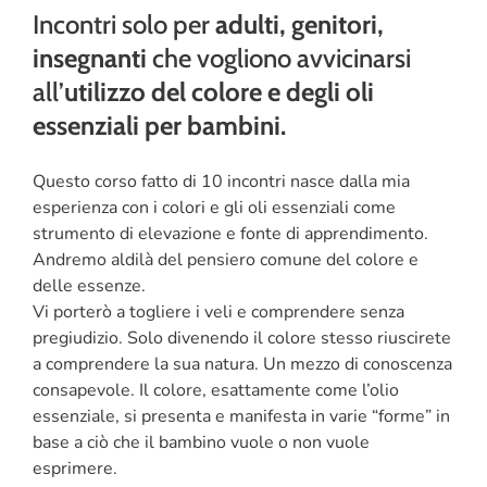
Incontri solo per
adulti, genitori,
CORSI
insegnanti
che vogliono avvicinarsi
all’
utilizzo del colore e degli oli
SALUTE
essenziali per bambini.
PUBBLICITÀ
Questo corso fatto di 10 incontri nasce dalla mia
esperienza con i colori e gli oli essenziali come
SEGNALA UN EVENTO
strumento di elevazione e fonte di apprendimento.
Andremo aldilà del pensiero comune del colore e
CERCA
delle essenze.
PER:
Vi porterò a togliere i veli e comprendere senza
pregiudizio. Solo divenendo il colore stesso riuscirete
a comprendere la sua natura. Un mezzo di conoscenza
consapevole. Il colore, esattamente come l’olio
essenziale, si presenta e manifesta in varie “forme” in
base a ciò che il bambino vuole o non vuole
esprimere.