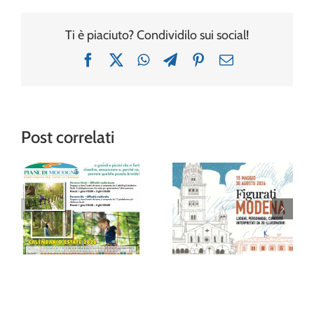
Ti è piaciuto? Condividilo sui social!
Facebook
X
WhatsApp
Telegram
Pinterest
Email
Post correlati
“Figurati
Modena”: al
Avventura tra gli
Museo della
alberi al Family
Figurina una
Park delle Piane
mostra (e un
di Mocogno
album!) per
festeggiare 20
anni