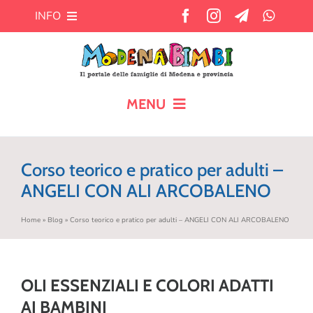
Salta
INFO
al
contenuto
Chi siamo
Cosa offre MB?
MENU
HOME
Pubblicità
Corso teorico e pratico per adulti –
CALENDARIO
ANGELI CON ALI ARCOBALENO
Newsletter
Home
»
Blog
»
Corso teorico e pratico per adulti – ANGELI CON ALI ARCOBALENO
BLOG
Contatti
AIUTO AI GENITORI
OLI ESSENZIALI E COLORI ADATTI
TEMPO LIBERO
AI BAMBINI