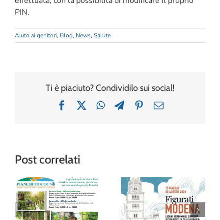
effettuata, con la possibilità di modificare il proprio
PIN.
Aiuto ai genitori
,
Blog
,
News
,
Salute
Ti è piaciuto? Condividilo sui social!
Facebook
X
WhatsApp
Telegram
Pinterest
Email
Post correlati
“Figurati
Modena”: al
Avventura tra gli
Museo della
alberi al Family
Figurina una