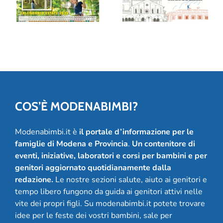
Park delle Piane
mostra (e un
di Mocogno
album!) per
festeggiare 20
anni
COS’È MODENABIMBI?
Modenabimbi.it è
il portale d’informazione per le
famiglie di Modena e Provincia
.
Un contenitore di
eventi, iniziative, laboratori e corsi per bambini e per
genitori aggiornato quotidianamente dalla
redazione.
Le nostre sezioni salute, aiuto ai genitori e
tempo libero fungono da guida ai genitori attivi nelle
vite dei propri figli. Su modenabimbi.it potete trovare
idee per le feste dei vostri bambini, sale per