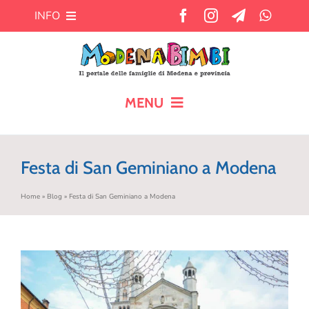
Salta
INFO
al
contenuto
Chi siamo
Cosa offre MB?
MENU
HOME
Pubblicità
Festa di San Geminiano a Modena
CALENDARIO
Newsletter
Home
»
Blog
»
Festa di San Geminiano a Modena
BLOG
Contatti
AIUTO AI GENITORI
TEMPO LIBERO