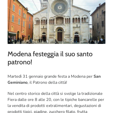
CORSI
SALUTE
PUBBLICITÀ
Modena festeggia il suo santo
SEGNALA UN EVENTO
patrono!
CERCA
PER:
Martedì 31 gennaio grande festa a Modena per
San
Geminiano
, il Patrono della città!
Nel centro storico della città si svolge la tradizionale
Fiera dalle ore 8 alle 20, con le tipiche bancarelle per
la vendita di prodotti extralimentari, degustazioni di
prodotti tipici, piadine, zucchero filato, frutta