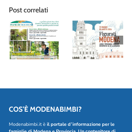
Post correlati
“Figurati
Modena”: al
Avventura tra gli
Museo della
alberi al Family
Figurina una
Park delle Piane
mostra (e un
di Mocogno
album!) per
festeggiare 20
anni
COS’È MODENABIMBI?
Modenabimbi.it è
il portale d’informazione per le
famiglie di Modena e Provincia
.
Un contenitore di