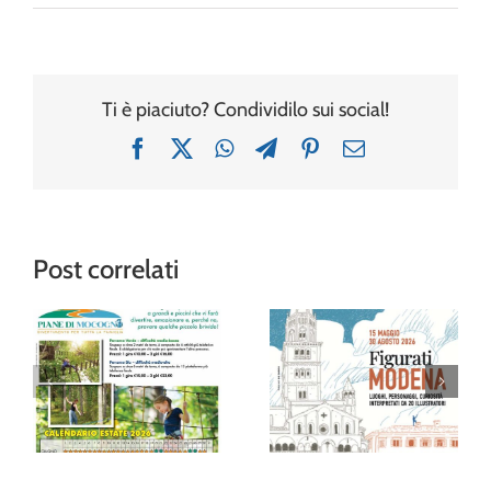
Ti è piaciuto? Condividilo sui social!
Facebook
X
WhatsApp
Telegram
Pinterest
Email
Post correlati
“Figurati
Modena”: al
Avventura tra gli
Museo della
alberi al Family
Figurina una
Park delle Piane
mostra (e un
di Mocogno
album!) per
festeggiare 20