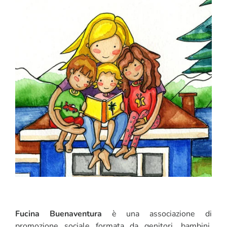
CORSI
SALUTE
PUBBLICITÀ
SEGNALA UN EVENTO
CERCA
PER:
Fucina Buenaventura
è una associazione di
promozione sociale formata da genitori, bambini,