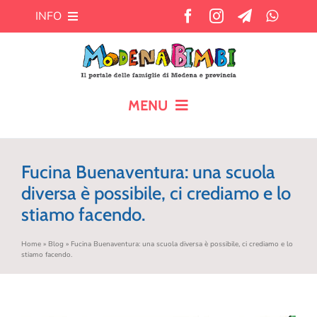
Salta
INFO
al
contenuto
Chi siamo
Cosa offre MB?
MENU
HOME
Pubblicità
Fucina Buenaventura: una scuola
CALENDARIO
diversa è possibile, ci crediamo e lo
Newsletter
stiamo facendo.
BLOG
Contatti
Home
»
Blog
»
Fucina Buenaventura: una scuola diversa è possibile, ci crediamo e lo
stiamo facendo.
AIUTO AI GENITORI
TEMPO LIBERO