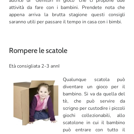
autrice di “Genitori in gioco” che ci propone due
attività da fare con i bambini. Prendete nota che
CORSI
appena arriva la brutta stagione questi consigli
saranno utili per passare il tempo in casa con i bimbi.
SALUTE
PUBBLICITÀ
Rompere le scatole
SEGNALA UN EVENTO
Età consigliata 2-3 annI
CERCA
Qualunque scatola può
PER:
diventare un gioco per il
bambino. Si va da quella del
tè, che può servire da
scrigno per custodire i piccoli
giochi collezionabili, allo
scatolone in cui il bambino
può entrare con tutto il