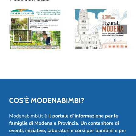
“Figurati
Modena”: al
Avventura tra gli
Museo della
alberi al Family
Figurina una
Park delle Piane
mostra (e un
di Mocogno
album!) per
festeggiare 20
anni
COS’È MODENABIMBI?
Modenabimbi.it è
il portale d’informazione per le
famiglie di Modena e Provincia
.
Un contenitore di
eventi, iniziative, laboratori e corsi per bambini e per