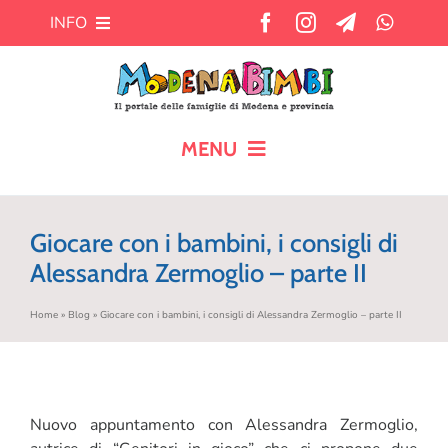
Salta
INFO
al
contenuto
Chi siamo
Cosa offre MB?
MENU
HOME
Pubblicità
Giocare con i bambini, i consigli di
CALENDARIO
Alessandra Zermoglio – parte II
Newsletter
Home
»
Blog
»
Giocare con i bambini, i consigli di Alessandra Zermoglio – parte II
BLOG
Contatti
AIUTO AI GENITORI
Nuovo appuntamento con Alessandra Zermoglio,
TEMPO LIBERO