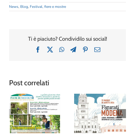
News
,
Blog
,
Festival, fiere e mostre
Ti è piaciuto? Condividilo sui social!
Facebook
X
WhatsApp
Telegram
Pinterest
Email
Post correlati
“Figurati
Modena”: al
Avventura tra gli
Museo della
alberi al Family
Figurina una
Park delle Piane
mostra (e un
di Mocogno
album!) per