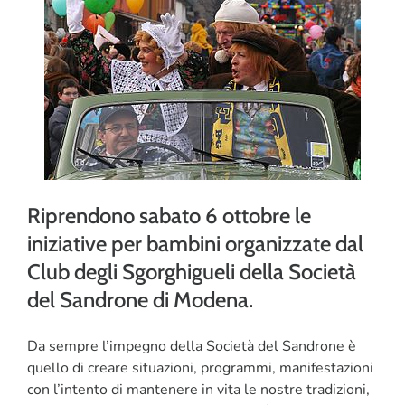
CORSI
SALUTE
PUBBLICITÀ
SEGNALA UN EVENTO
Riprendono sabato 6 ottobre le
CERCA
iniziative per bambini organizzate dal
PER:
Club degli Sgorghigueli della Società
del Sandrone di Modena.
Da sempre l’impegno della Società del Sandrone è
quello di creare situazioni, programmi, manifestazioni
con l’intento di mantenere in vita le nostre tradizioni,