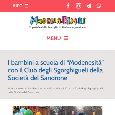
Salta
INFO
al
contenuto
Chi siamo
Cosa offre MB?
MENU
HOME
Pubblicità
I bambini a scuola di “Modenesità”
CALENDARIO
con il Club degli Sgorghigueli della
Newsletter
Società del Sandrone
BLOG
Contatti
Home
»
News
»
I bambini a scuola di “Modenesità” con il Club degli Sgorghigueli
della Società del Sandrone
AIUTO AI GENITORI
TEMPO LIBERO