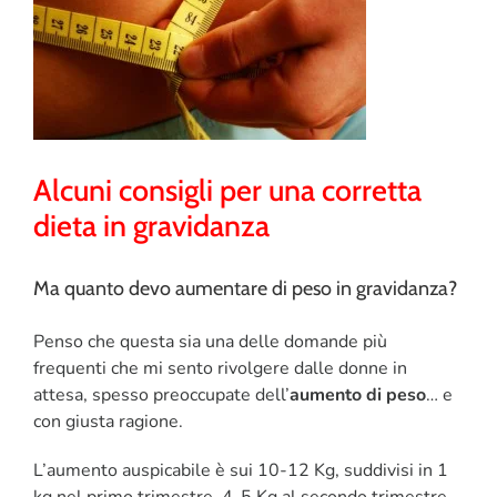
CORSI
SALUTE
PUBBLICITÀ
Alcuni consigli per una corretta
dieta in gravidanza
SEGNALA UN EVENTO
CERCA
Ma quanto devo aumentare di peso in gravidanza?
PER:
Penso che questa sia una delle domande più
frequenti che mi sento rivolgere dalle donne in
attesa, spesso preoccupate dell’
aumento di peso
… e
con giusta ragione.
L’aumento auspicabile è sui 10-12 Kg, suddivisi in 1