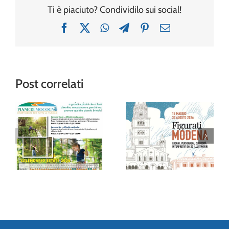
Ti è piaciuto? Condividilo sui social!
Facebook
X
WhatsApp
Telegram
Pinterest
Email
Post correlati
“Figurati
Modena”: al
Avventura tra gli
Museo della
alberi al Family
Figurina una
Park delle Piane
mostra (e un
di Mocogno
album!) per
festeggiare 20
anni