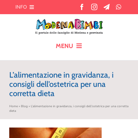
Salta
INFO
al
contenuto
Chi siamo
Cosa offre MB?
MENU
HOME
Pubblicità
L’alimentazione in gravidanza, i
CALENDARIO
consigli dell’ostetrica per una
Newsletter
corretta dieta
BLOG
Contatti
Home
»
Blog
»
L’alimentazione in gravidanza, i consigli dell’ostetrica per una corretta
dieta
AIUTO AI GENITORI
TEMPO LIBERO