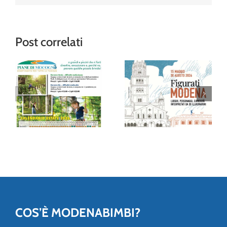
Post correlati
“Figurati
Modena”: al
Avventura tra gli
Museo della
alberi al Family
Figurina una
Park delle Piane
mostra (e un
di Mocogno
album!) per
festeggiare 20
anni
COS’È MODENABIMBI?