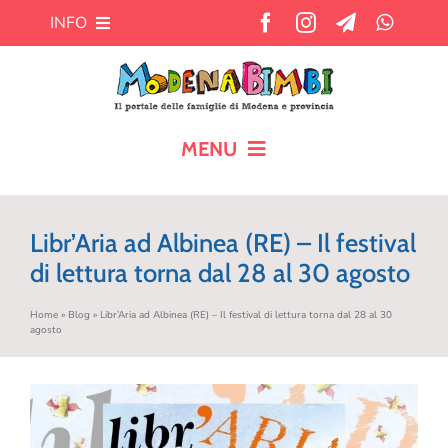
Salta
INFO
al
contenuto
Chi siamo
Cosa offre MB?
MENU
HOME
Pubblicità
Libr’Aria ad Albinea (RE) – Il festival
CALENDARIO
di lettura torna dal 28 al 30 agosto
Newsletter
Home
»
Blog
»
Libr’Aria ad Albinea (RE) – Il festival di lettura torna dal 28 al 30
BLOG
agosto
Contatti
AIUTO AI GENITORI
TEMPO LIBERO