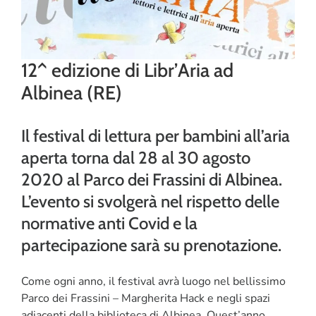
CORSI
12^ edizione di Libr’Aria ad
SALUTE
Albinea (RE)
PUBBLICITÀ
Il festival di lettura per bambini all’aria
SEGNALA UN EVENTO
aperta torna dal 28 al 30 agosto
2020 al Parco dei Frassini di Albinea.
CERCA
PER:
L’evento si svolgerà nel rispetto delle
normative anti Covid e la
partecipazione sarà su prenotazione.
Come ogni anno, il festival avrà luogo nel bellissimo
Parco dei Frassini – Margherita Hack e negli spazi
adiacenti della biblioteca di Albinea. Quest’anno,