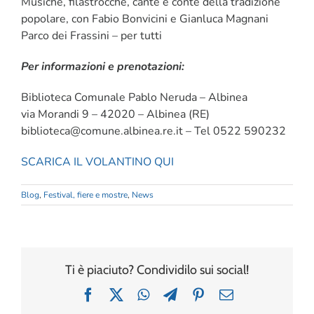
Musiche, filastrocche, cante e conte della tradizione
popolare, con Fabio Bonvicini e Gianluca Magnani
Parco dei Frassini – per tutti
Per informazioni e prenotazioni:
Biblioteca Comunale Pablo Neruda – Albinea
via Morandi 9 – 42020 – Albinea (RE)
biblioteca@comune.albinea.re.it – Tel 0522 590232
SCARICA IL VOLANTINO QUI
Blog
,
Festival, fiere e mostre
,
News
Ti è piaciuto? Condividilo sui social!
Facebook
X
WhatsApp
Telegram
Pinterest
Email