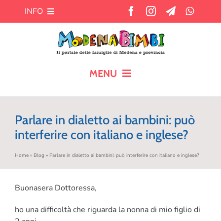
Salta
INFO
al
contenuto
Chi siamo
Cosa offre MB?
MENU
HOME
Pubblicità
Parlare in dialetto ai bambini: può
CALENDARIO
interferire con italiano e inglese?
Newsletter
Home
»
Blog
»
Parlare in dialetto ai bambini: può interferire con italiano e inglese?
BLOG
Contatti
AIUTO AI GENITORI
Buonasera Dottoressa,
ho una difficoltà che riguarda la nonna di mio figlio di
TEMPO LIBERO