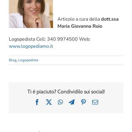
Articolo a cura della
dott.ssa
Maria Giovanna Roio
Logopedista Cell: 340 9974500 Web:
www.logopediamo.it
Blog
,
Logopedista
Ti è piaciuto? Condividilo sui social!
Facebook
X
WhatsApp
Telegram
Pinterest
Email