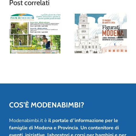
Post correlati
“Figurati
Modena”: al
Avventura tra gli
Museo della
alberi al Family
Figurina una
Park delle Piane
mostra (e un
di Mocogno
album!) per
festeggiare 20
anni
COS’È MODENABIMBI?
Modenabimbi.it è
il portale d’informazione per le
famiglie di Modena e Provincia
.
Un contenitore di
eventi, iniziative, laboratori e corsi per bambini e per