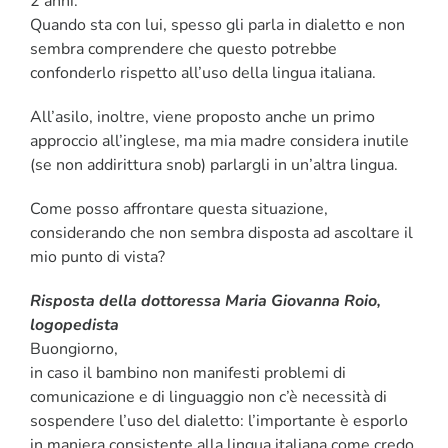
2 anni.
Quando sta con lui, spesso gli parla in dialetto e non
CORSI
sembra comprendere che questo potrebbe
confonderlo rispetto all’uso della lingua italiana.
SALUTE
All’asilo, inoltre, viene proposto anche un primo
approccio all’inglese, ma mia madre considera inutile
PUBBLICITÀ
(se non addirittura snob) parlargli in un’altra lingua.
Come posso affrontare questa situazione,
SEGNALA UN EVENTO
considerando che non sembra disposta ad ascoltare il
mio punto di vista?
CERCA
PER:
Risposta della dottoressa Maria Giovanna Roio,
logopedista
Buongiorno,
in caso il bambino non manifesti problemi di
comunicazione e di linguaggio non c’è necessità di
sospendere l’uso del dialetto: l’importante è esporlo
in maniera consistente alla lingua italiana come credo