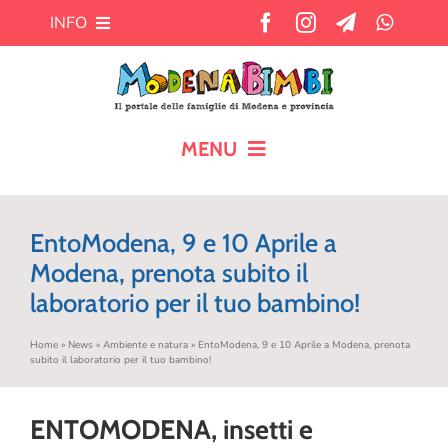
Salta
INFO
al
contenuto
Chi siamo
Cosa offre MB?
MENU
HOME
Pubblicità
EntoModena, 9 e 10 Aprile a
CALENDARIO
Modena, prenota subito il
Newsletter
laboratorio per il tuo bambino!
BLOG
Contatti
Home
»
News
»
Ambiente e natura
»
EntoModena, 9 e 10 Aprile a Modena, prenota
subito il laboratorio per il tuo bambino!
AIUTO AI GENITORI
ENTOMODENA, insetti e
TEMPO LIBERO