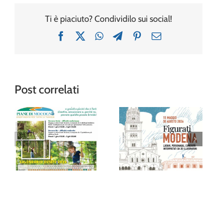
Ti è piaciuto? Condividilo sui social!
Facebook
X
WhatsApp
Telegram
Pinterest
Email
Post correlati
“Figurati
Modena”: al
Avventura tra gli
Museo della
alberi al Family
Figurina una
Park delle Piane
mostra (e un
di Mocogno
album!) per
festeggiare 20
anni