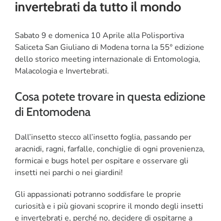
invertebrati da tutto il mondo
CORSI
Sabato 9 e domenica 10 Aprile alla Polisportiva
Saliceta San Giuliano di Modena torna la 55° edizione
SALUTE
dello storico meeting internazionale di Entomologia,
Malacologia e Invertebrati.
PUBBLICITÀ
Cosa potete trovare in questa edizione
SEGNALA UN EVENTO
di Entomodena
CERCA
Dall’insetto stecco all’insetto foglia, passando per
PER:
aracnidi, ragni, farfalle, conchiglie di ogni provenienza,
formicai e bugs hotel per ospitare e osservare gli
insetti nei parchi o nei giardini!
Gli appassionati potranno soddisfare le proprie
curiosità e i più giovani scoprire il mondo degli insetti
e invertebrati e, perché no, decidere di ospitarne a